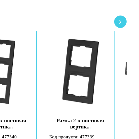
х постовая
Рамка 2-х постовая
тик...
вертик...
: 477340
Код продукта: 477339
Код п