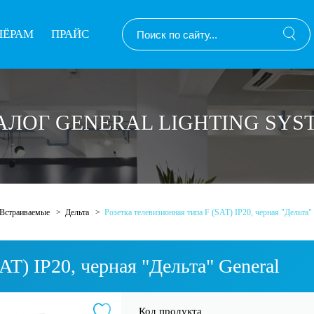
НЁРАМ
ПРАЙС
ТАЛОГ GENERAL LIGHTING SYS
Встраиваемые
Дельта
Розетка телевизионная типа F (SAT) IP20, черная "Дельта"
AT) IP20, черная "Дельта" General
Код продукта