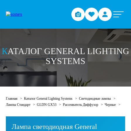
З
АДАЙТЕ ВОПРОС О
ПРОДУКЦИИ
Отправьте заявку и мы свяжемся с вами в ближайшее
время
КАТАЛОГ GENERAL LIGHTING
SYSTEMS
Главная
Каталог General Lighting Systems
Светодиодные лампы
Лампы Стандарт
GLDN GX53
Рассеиватель Диффузор
Черные
Лампа светодиодная General