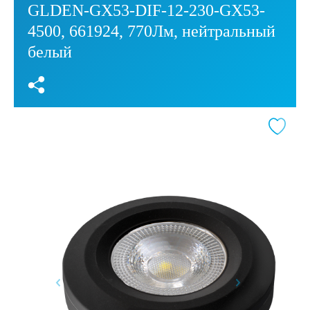
GLDEN-GX53-DIF-12-230-GX53-
4500, 661924, 770Лм, нейтральный
белый
Я согласен(а) c
политикой об обработке персональных данных
Я ознакомлен(а) c
согласием пользователя на обработку
персональных данных
ОТПРАВИТЬ