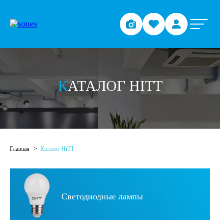
З
АДАЙТЕ ВОПРОС О
ПРОДУКЦИИ
Отправьте заявку и мы свяжемся с вами в ближайшее
время
КАТАЛОГ HITT
Главная
Каталог HiTT
Светодиодные лампы