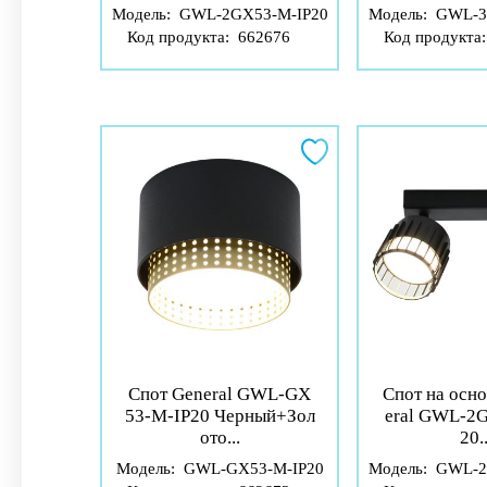
Модель:
GWL-2GX53-M-IP20
Модель:
GWL-3
Код продукта:
662676
Код продукта
Спот General GWL-GX
Спот на осн
53-M-IP20 Черный+Зол
eral GWL-2
ото...
20..
Модель:
GWL-GX53-M-IP20
Модель:
GWL-2