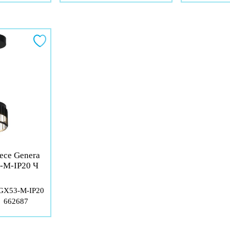
есе Genera
-M-IP20 Ч
X53-M-IP20
:
662687