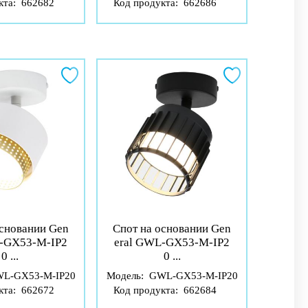
кта:
662682
Код продукта:
662686
основании Gen
Спот на основании Gen
L-GX53-M-IP2
eral GWL-GX53-M-IP2
0 ...
0 ...
L-GX53-M-IP20
Модель:
GWL-GX53-M-IP20
кта:
662672
Код продукта:
662684