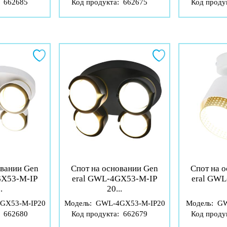
:
662685
Код продукта:
662675
Код проду
овании Gen
Спот на основании Gen
Спот на 
GX53-M-IP
eral GWL-4GX53-M-IP
eral GW
.
20...
GX53-M-IP20
Модель:
GWL-4GX53-M-IP20
Модель:
GW
:
662680
Код продукта:
662679
Код проду