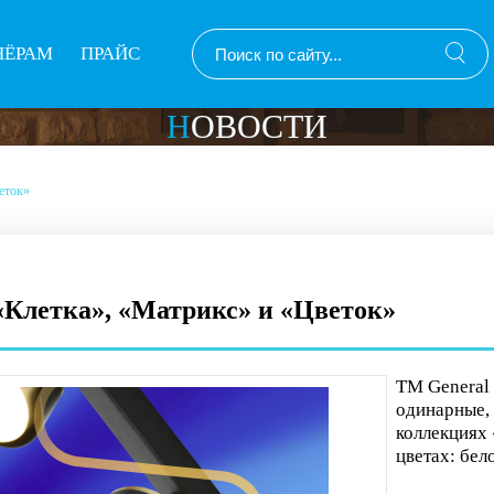
НЁРАМ
ПРАЙС
НОВОСТИ
еток»
«Клетка», «Матрикс» и «Цветок»
ТМ General 
одинарные, 
коллекциях 
цветах: бел