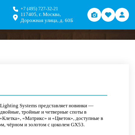
+7 (495) 727-32-21
117405, г. Москва,
Дорожная улица, д. 60Б
Lighting Systems представляет новинки —
двойные, тройные и четверные споты в
«Клетка», «Матрикс» и «Цветок», доступные в
ом, чёрном и золотом с цоколем GX53.