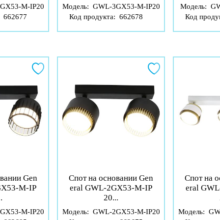
GX53-M-IP20
Модель:
GWL-3GX53-M-IP20
Модель:
GW
:
662677
Код продукта:
662678
Код проду
овании Gen
Спот на основании Gen
Спот на 
GX53-M-IP
eral GWL-2GX53-M-IP
eral GW
.
20...
GX53-M-IP20
Модель:
GWL-2GX53-M-IP20
Модель:
GW