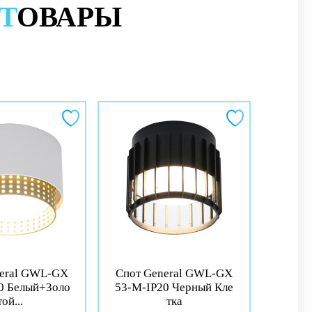
Т
ОВАРЫ
neral GWL-GX
Спот General GWL-GX
0 Белый+Золо
53-M-IP20 Черный Кле
той...
тка