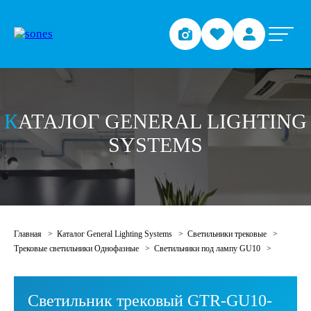
З
АДАЙТЕ ВОПРОС О
ПРОДУКЦИИ
Отправьте заявку и мы свяжемся с вами в ближайшее
время
КАТАЛОГ GENERAL LIGHTING
SYSTEMS
Главная
Каталог General Lighting Systems
Светильники трековые
Трековые светильники Однофазные
Светильники под лампу GU10
Светильник трековый GTR-GU10-