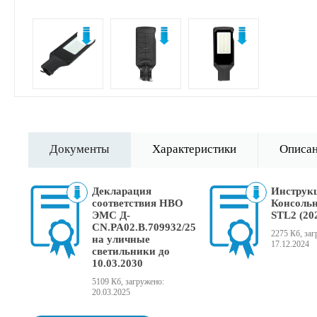
Документы
Характеристики
Описа
Декларация
Инструк
соответствия НВО
Консольн
ЭМС Д-
STL2 (20
CN.PA02.B.709932/25
2275 Кб, заг
на уличные
17.12.2024
светильники до
10.03.2030
5109 Кб, загружено:
20.03.2025