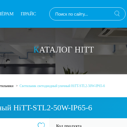
НЁРАМ
ПРАЙС
КАТАЛОГ HITT
етильники
Светильник светодиодный уличный HiTT-STL2-50W-IP65-6
ный HiTT-STL2-50W-IP65-6
Код продукта