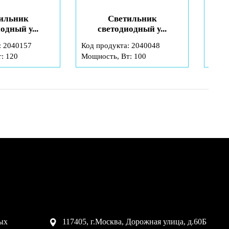
ильник
Светильник
Св
одный у...
светодиодный у...
: 2040157
Код продукта: 2040048
Код п
: 120
Мощность, Вт: 100
Мощно
ых
117405, г.Москва, Дорожная улица, д.60Б