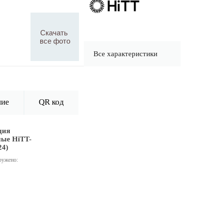
Скачать
все фото
Все характеристики
ние
QR код
ция
ые HiTT-
24)
ружено: